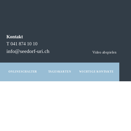
Kontakt
T 041 874 10 10
info@seedorf-uri.ch
Video abspielen
ONLINESCHALTER
TAGESKARTEN
WICHTIGE KONTAKTE
Aktuell
15.07.2026
Absolutes Feuer- und Feuerwerksverbot im Freien
Gestützt auf die aktuelle Wettersituation und die anhaltende