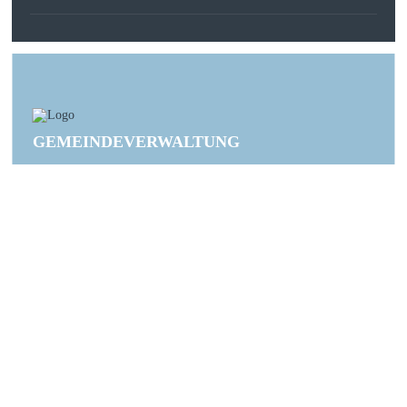
GEMEINDEVERWALTUNG
A Pro-Strasse 47
6462 Seedorf
041 874 10 10
info@seedorf-uri.ch
ÖFFNUNGSZEITEN
IMPRESSUM
Montag bis Freitag
DATENSCHUTZ
08:00 - 11:45 Uhr
13:30 - 17:00 Uhr