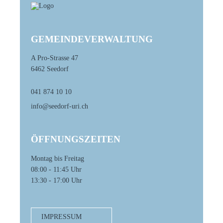
GEMEINDEVERWALTUNG
A Pro-Strasse 47
6462 Seedorf
041 874 10 10
info@seedorf-uri.ch
ÖFFNUNGSZEITEN
Montag bis Freitag
08:00 - 11:45 Uhr
13:30 - 17:00 Uhr
IMPRESSUM