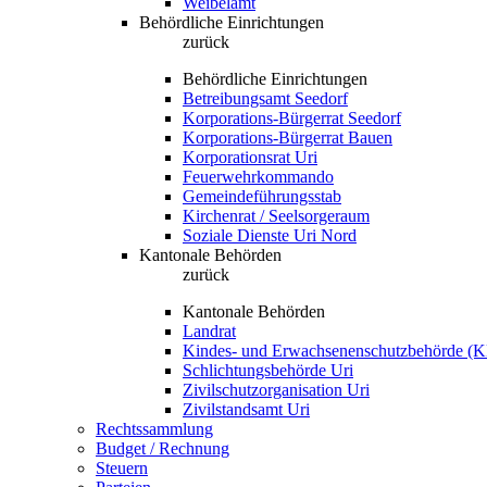
Weibelamt
Behördliche Einrichtungen
zurück
Behördliche Einrichtungen
Betreibungsamt Seedorf
Korporations-Bürgerrat Seedorf
Korporations-Bürgerrat Bauen
Korporationsrat Uri
Feuerwehrkommando
Gemeindeführungsstab
Kirchenrat / Seelsorgeraum
Soziale Dienste Uri Nord
Kantonale Behörden
zurück
Kantonale Behörden
Landrat
Kindes- und Erwachsenenschutzbehörde (
Schlichtungsbehörde Uri
Zivilschutzorganisation Uri
Zivilstandsamt Uri
Rechtssammlung
Budget / Rechnung
Steuern