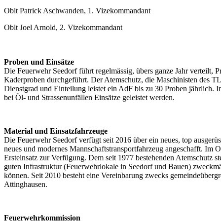
Oblt Patrick Aschwanden, 1. Vizekommandant
Oblt Joel Arnold, 2. Vizekommandant
Proben und Einsätze
Die Feuerwehr Seedorf führt regelmässig, übers ganze Jahr verteilt, 
Kaderproben durchgeführt. Der Atemschutz, die Maschinisten des TLF
Dienstgrad und Einteilung leistet ein AdF bis zu 30 Proben jährlich.
bei Öl- und Strassenunfällen Einsätze geleistet werden.
Material und Einsatzfahrzeuge
Die Feuerwehr Seedorf verfügt seit 2016 über ein neues, top ausger
neues und modernes Mannschaftstransportfahrzeug angeschafft. Im Or
Ersteinsatz zur Verfügung. Dem seit 1977 bestehenden Atemschutz s
guten Infrastruktur (Feuerwehrlokale in Seedorf und Bauen) zweckmäss
können. Seit 2010 besteht eine Vereinbarung zwecks gemeindeüberg
Attinghausen.
Feuerwehrkommission