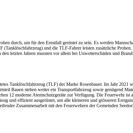
Proben durch, um für den Ernstfall gerüstet zu sein. Es werden Mannsch
 (Tanklöschfahrzeug) und die TLF-Fahrer leisten zusätzliche Proben.
 In den letzten Jahren mussten vor allem bei Unwetterschäden und Brandf
üstetes Tanklöschfahrzeug (TLF) der Marke Rosenbauer. Im Jahr 2021 
tsteil Bauen stehen weiter ein Transportfahrzeug sowie genügend Mater
tehen 12 moderne Atemschutzgeräte zur Verfügung. Die Feuerwehr ist 
ig und effizient ausgerüstet, um alle kleineren und grösseren Ereigni
reifender Zusammenarbeit mit den Feuerwehren der Gemeinden Seedorf,