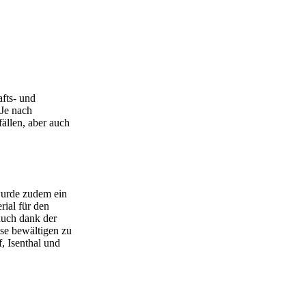
afts- und
 Je nach
ällen, aber auch
wurde zudem ein
ial für den
auch dank der
sse bewältigen zu
 Isenthal und