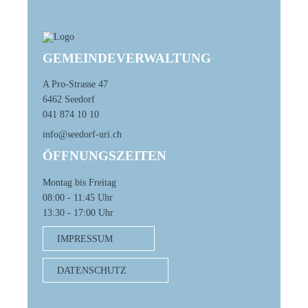
GEMEINDEVERWALTUNG
A Pro-Strasse 47
6462 Seedorf
041 874 10 10
info@seedorf-uri.ch
ÖFFNUNGSZEITEN
Montag bis Freitag
08:00 - 11:45 Uhr
13:30 - 17:00 Uhr
IMPRESSUM
DATENSCHUTZ