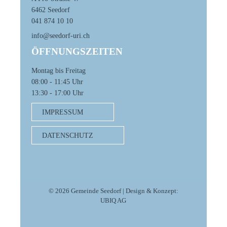
6462 Seedorf
041 874 10 10
info@seedorf-uri.ch
ÖFFNUNGSZEITEN
Montag bis Freitag
08:00 - 11:45 Uhr
13:30 - 17:00 Uhr
IMPRESSUM
DATENSCHUTZ
© 2026 Gemeinde Seedorf | Design & Konzept:
UBIQ AG