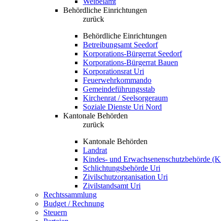
Weibelamt
Behördliche Einrichtungen
zurück
Behördliche Einrichtungen
Betreibungsamt Seedorf
Korporations-Bürgerrat Seedorf
Korporations-Bürgerrat Bauen
Korporationsrat Uri
Feuerwehrkommando
Gemeindeführungsstab
Kirchenrat / Seelsorgeraum
Soziale Dienste Uri Nord
Kantonale Behörden
zurück
Kantonale Behörden
Landrat
Kindes- und Erwachsenenschutzbehörde (
Schlichtungsbehörde Uri
Zivilschutzorganisation Uri
Zivilstandsamt Uri
Rechtssammlung
Budget / Rechnung
Steuern