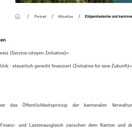
Startseite
Portrait
Aktuelles
Eidgenössische und kanton
gen
eiz (Service-citoyen-Initiative)»
tik - steuerlich gerecht finanziert (Initiative für eine Zukunft)»
 Öffentlichkeitsprinzip der kantonalen Verwaltu
nanz- und Lastenausgleich zwischen dem Kanton und d